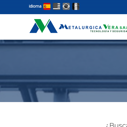
idioma
¿Buscá