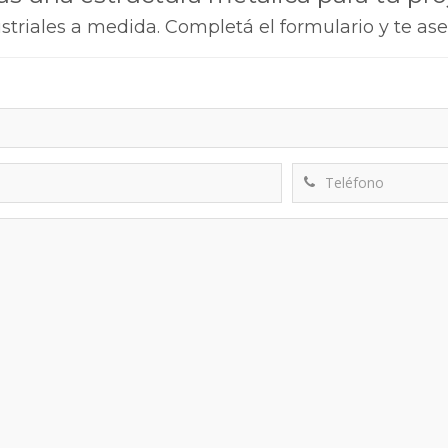
triales a medida. Completá el formulario y te a
Nombre
Email
T
Mensaje